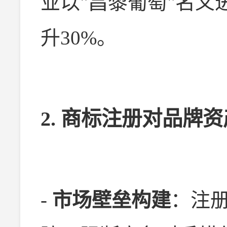
业以"昌黎葡萄"名
升30%。
2. 商标注册对品牌
-
市场壁垒构建
：注