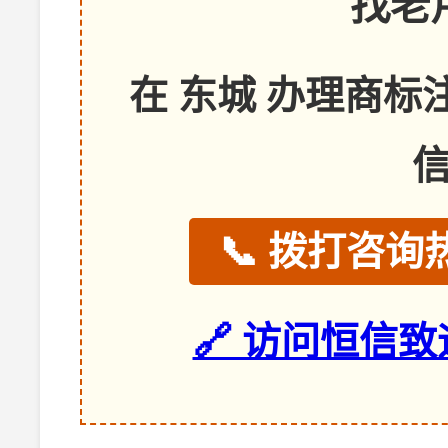
找老
在 东城 办理商
📞 拨打咨询热
🔗 访问恒信