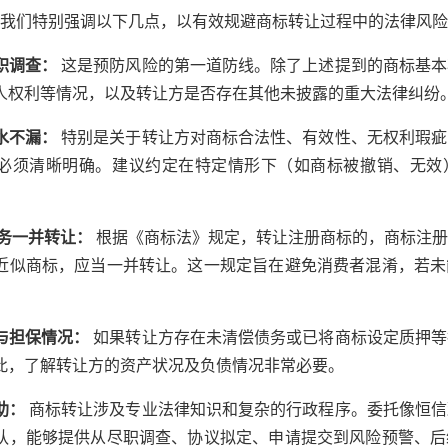
我们特别强调以下几点，以有效规避商标转让过程中的法律风险
尽职调查：
这是预防风险的第一道防线。除了上述提到的商标基本
人权利等情况，以及转让方是否存在其他未披露的重大法律纠纷
滴水不漏：
特别是关于转让方对商标合法性、有效性、无权利瑕疵
必须清晰明确。建议约定在特定情形下（如商标被撤销、无效
服务一并转让：
根据《商标法》规定，转让注册商标的，商标注册
近似商标，应当一并转让。这一规定旨在避免消费者混淆，若未
务与担保情况：
如果转让方存在未清偿债务或已将商标设定质押等
此，了解转让方的资产状况及负债情况非常必要。
助：
商标转让涉及专业法律知识和复杂的行政程序。委托像恒信
队，能够提供从尽职调查、协议拟定、申请提交到风险预警、后